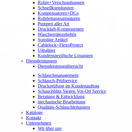
Rohre+Verschraubungen
Schnellkupplungen
Kompensatoren+DGs
Rohrleitungsarmaturen
Pumpen aller Art
Druckluft-Komponenten
Waschgerätezubehör
Sonstige Artikel
Cablelock+FlexoProtect
Ultraliner
Kundenspezifische Lösungen
Dienstleistungen
Dienstleistungsübersicht
Schlauchmanagement
Schlauch-Prüfservice
Druckprüfung im Kundenauftrag
Schauchblitz Siegen Vor-Ort Service
Beratung & Entwicklung
mechanische Bearbeitung
Qualitäts-Schlauchleitungen
Kataloge
Kontakt
Unternehmen
Wir über uns