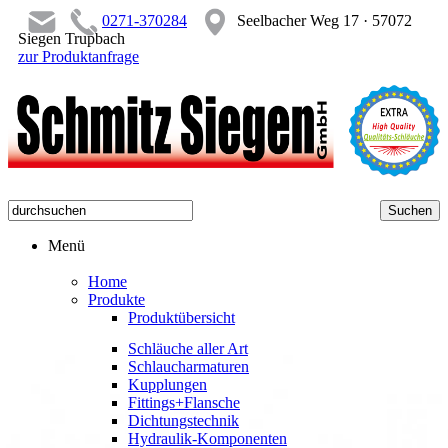
0271-370284
Seelbacher Weg 17 · 57072
Siegen Trupbach
zur Produktanfrage
Menü
Home
Produkte
Produktübersicht
Schläuche aller Art
Schlaucharmaturen
Kupplungen
Fittings+Flansche
Dichtungstechnik
Hydraulik-Komponenten