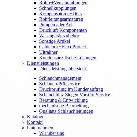
Rohre+Verschraubungen
Schnellkupplungen
Kompensatoren+DGs
Rohrleitungsarmaturen
Pumpen aller Art
Druckluft-Komponenten
Waschgerätezubehör
Sonstige Artikel
Cablelock+FlexoProtect
Ultraliner
Kundenspezifische Lösungen
Dienstleistungen
Dienstleistungsübersicht
Schlauchmanagement
Schlauch-Prüfservice
Druckprüfung im Kundenauftrag
Schauchblitz Siegen Vor-Ort Service
Beratung & Entwicklung
mechanische Bearbeitung
Qualitäts-Schlauchleitungen
Kataloge
Kontakt
Unternehmen
Wir über uns