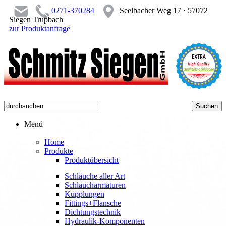
0271-370284
Seelbacher Weg 17 · 57072
Siegen Trupbach
zur Produktanfrage
Menü
Home
Produkte
Produktübersicht
Schläuche aller Art
Schlaucharmaturen
Kupplungen
Fittings+Flansche
Dichtungstechnik
Hydraulik-Komponenten