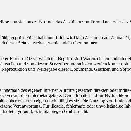
ese von sich aus z. B. durch das Ausfüllen von Formularen oder das 
fältig geprüft. Für Inhalte und Infos wird kein Anspruch auf Aktualitä
uch dieser Seite entstehen, werden nicht übernommen.
derer Firmen. Die verwendeten Begriffe sind Warenzeichen und/oder 
te darstellen und von diesem Server heruntergeladen werden können, si
g, Reproduktion und Weitergabe dieser Dokumente, Grafiken und Softw
nerhalb des eigenen Internet-Auftritts gesetzten direkten oder indir
ise verknüpften Internetangebote. Deren Inhalte sind für Hydraulik S
e daher weder zu eigen noch billigt es sie. Die Nutzung von Links od
eigene Verantwortung. Für illegale, fehlerhafte oder unvollständige In
en, haftet Hydraulik Schmitz Siegen GmbH nicht.