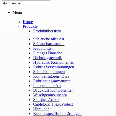
Menü
Home
Produkte
Produktübersicht
Schläuche aller Art
Schlaucharmaturen
Kupplungen
Fittings+Flansche
Dichtungstechnik
Hydraulik-Komponenten
Rohre+Verschraubungen
Schnellkupplungen
Kompensatoren+DGs
Rohrleitungsarmaturen
Pumpen aller Art
Druckluft-Komponenten
Waschgerätezubehör
Sonstige Artikel
Cablelock+FlexoProtect
Ultraliner
Kundenspezifische Lösungen