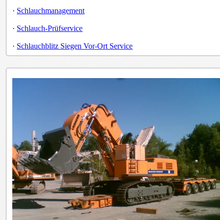
·
Schlauchmanagement
·
Schlauch-Prüfservice
·
Schlauchblitz Siegen Vor-Ort Service