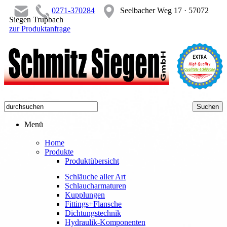
0271-370284
Seelbacher Weg 17 · 57072
Siegen Trupbach
zur Produktanfrage
Menü
Home
Produkte
Produktübersicht
Schläuche aller Art
Schlaucharmaturen
Kupplungen
Fittings+Flansche
Dichtungstechnik
Hydraulik-Komponenten