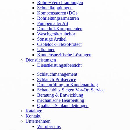
Rohre+Verschraubungen
Schnellkupplungen
Kompensatoren+DGs
Rohrleitungsarmaturen
Pumpen aller Art
Druckluft-Komponenten
Waschgerätezubehör
Sonstige Artikel
Cablelock+FlexoProtect
Ultraliner
Kundenspezifische Lösungen
Dienstleistungen
Dienstleistungsübersicht
Schlauchmanagement
Schlauch-Prüfservice
Druckprüfung im Kundenauftrag
Schauchblitz Siegen Vor-Ort Service
Beratung & Entwicklung
mechanische Bearbeitung
Qualitäts-Schlauchleitungen
Kataloge
Kontakt
Unternehmen
Wir über uns