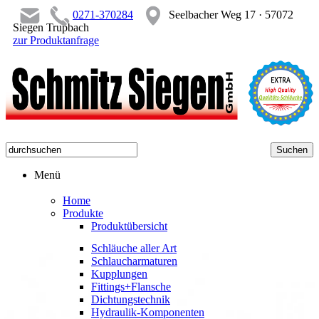
0271-370284
Seelbacher Weg 17 · 57072
Siegen Trupbach
zur Produktanfrage
Menü
Home
Produkte
Produktübersicht
Schläuche aller Art
Schlaucharmaturen
Kupplungen
Fittings+Flansche
Dichtungstechnik
Hydraulik-Komponenten