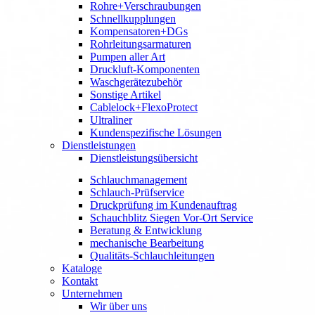
Rohre+Verschraubungen
Schnellkupplungen
Kompensatoren+DGs
Rohrleitungsarmaturen
Pumpen aller Art
Druckluft-Komponenten
Waschgerätezubehör
Sonstige Artikel
Cablelock+FlexoProtect
Ultraliner
Kundenspezifische Lösungen
Dienstleistungen
Dienstleistungsübersicht
Schlauchmanagement
Schlauch-Prüfservice
Druckprüfung im Kundenauftrag
Schauchblitz Siegen Vor-Ort Service
Beratung & Entwicklung
mechanische Bearbeitung
Qualitäts-Schlauchleitungen
Kataloge
Kontakt
Unternehmen
Wir über uns