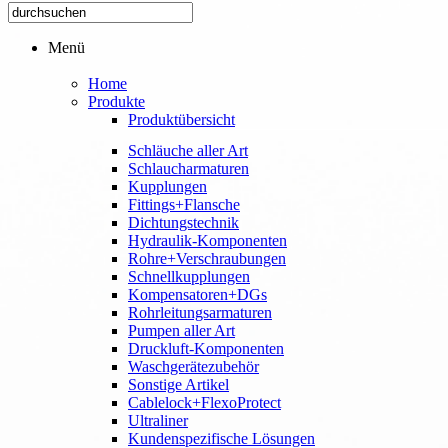
Menü
Home
Produkte
Produktübersicht
Schläuche aller Art
Schlaucharmaturen
Kupplungen
Fittings+Flansche
Dichtungstechnik
Hydraulik-Komponenten
Rohre+Verschraubungen
Schnellkupplungen
Kompensatoren+DGs
Rohrleitungsarmaturen
Pumpen aller Art
Druckluft-Komponenten
Waschgerätezubehör
Sonstige Artikel
Cablelock+FlexoProtect
Ultraliner
Kundenspezifische Lösungen