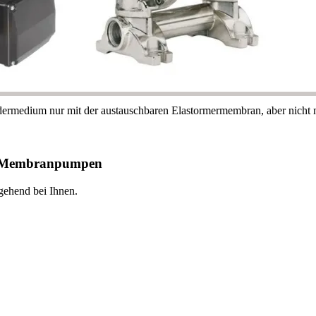
rmedium nur mit der austauschbaren Elastormermembran, aber nicht m
-05 Membranpumpen
Anfrageformular
gehend bei Ihnen.