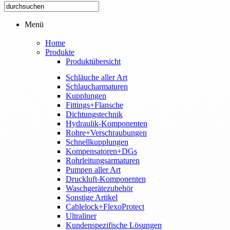
Menü
Home
Produkte
Produktübersicht
Schläuche aller Art
Schlaucharmaturen
Kupplungen
Fittings+Flansche
Dichtungstechnik
Hydraulik-Komponenten
Rohre+Verschraubungen
Schnellkupplungen
Kompensatoren+DGs
Rohrleitungsarmaturen
Pumpen aller Art
Druckluft-Komponenten
Waschgerätezubehör
Sonstige Artikel
Cablelock+FlexoProtect
Ultraliner
Kundenspezifische Lösungen