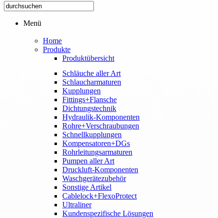
Menü
Home
Produkte
Produktübersicht
Schläuche aller Art
Schlaucharmaturen
Kupplungen
Fittings+Flansche
Dichtungstechnik
Hydraulik-Komponenten
Rohre+Verschraubungen
Schnellkupplungen
Kompensatoren+DGs
Rohrleitungsarmaturen
Pumpen aller Art
Druckluft-Komponenten
Waschgerätezubehör
Sonstige Artikel
Cablelock+FlexoProtect
Ultraliner
Kundenspezifische Lösungen