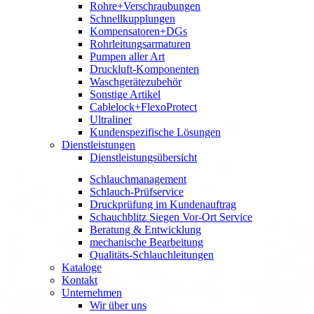
Rohre+Verschraubungen
Schnellkupplungen
Kompensatoren+DGs
Rohrleitungsarmaturen
Pumpen aller Art
Druckluft-Komponenten
Waschgerätezubehör
Sonstige Artikel
Cablelock+FlexoProtect
Ultraliner
Kundenspezifische Lösungen
Dienstleistungen
Dienstleistungsübersicht
Schlauchmanagement
Schlauch-Prüfservice
Druckprüfung im Kundenauftrag
Schauchblitz Siegen Vor-Ort Service
Beratung & Entwicklung
mechanische Bearbeitung
Qualitäts-Schlauchleitungen
Kataloge
Kontakt
Unternehmen
Wir über uns