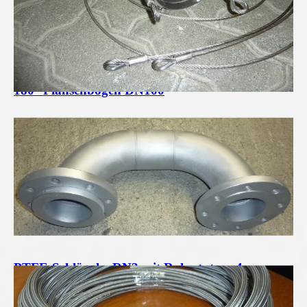
180° Flanschbogen DN100
PTFE-Schläuche DN3 mit Rohrstutzen 4mm