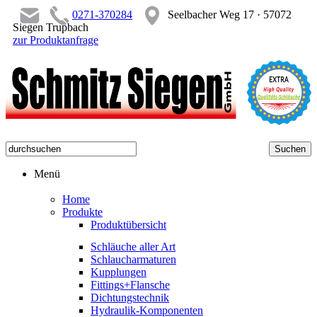
0271-370284
Seelbacher Weg 17 · 57072
Siegen Trupbach
zur Produktanfrage
Menü
Home
Produkte
Produktübersicht
Schläuche aller Art
Schlaucharmaturen
Kupplungen
Fittings+Flansche
Dichtungstechnik
Hydraulik-Komponenten