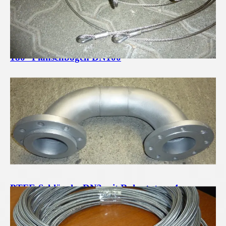
180° Flanschbogen DN100
PTFE-Schläuche DN3 mit Rohrstutzen 4mm