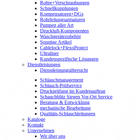
Rohre+Verschraubungen
Schnellkupplungen
Kompensatoren+DGs
Rohrleitungsarmaturen
Pumpen aller Art
Druckluft-Komponenten
Waschgerätezubehör
Sonstige Artikel
Cablelock+FlexoProtect
Ultraliner
Kundenspezifische Lösungen
Dienstleistungen
Dienstleistungsübersicht
Schlauchmanagement
Schlauch-Prüfservice
Druckprüfung im Kundenauftrag
Schauchblitz Siegen Vor-Ort Service
Beratung & Entwicklung
mechanische Bearbeitung
Qualitäts-Schlauchleitungen
Kataloge
Kontakt
Unternehmen
Wir über uns