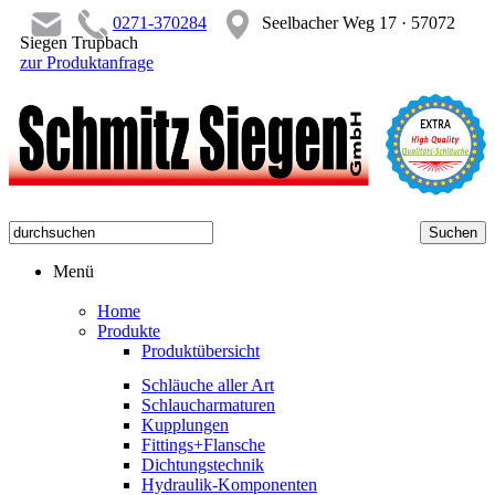
0271-370284
Seelbacher Weg 17 · 57072
Siegen Trupbach
zur Produktanfrage
Menü
Home
Produkte
Produktübersicht
Schläuche aller Art
Schlaucharmaturen
Kupplungen
Fittings+Flansche
Dichtungstechnik
Hydraulik-Komponenten