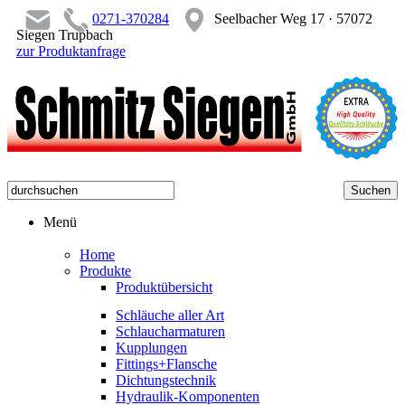
0271-370284
Seelbacher Weg 17 · 57072
Siegen Trupbach
zur Produktanfrage
Menü
Home
Produkte
Produktübersicht
Schläuche aller Art
Schlaucharmaturen
Kupplungen
Fittings+Flansche
Dichtungstechnik
Hydraulik-Komponenten