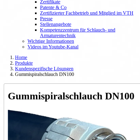
Zertifikate
Patente & Co
Zertifizierter Fachbetrieb und Mitglied im VTH
Presse
Stellenangebote
Kompetenzzentrum für Schlauch- und
Armaturentechnik
Wichtige Informationen
Videos im Youtube-Kanal
Home
Produkte
Kundenspezifische Lösungen
Gummispiralschlauch DN100
Gummispiralschlauch DN100