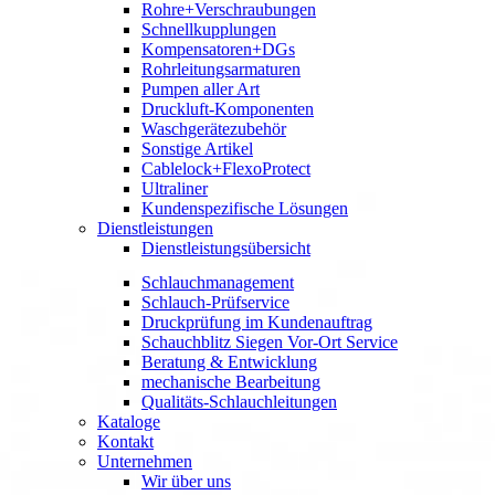
Rohre+Verschraubungen
Schnellkupplungen
Kompensatoren+DGs
Rohrleitungsarmaturen
Pumpen aller Art
Druckluft-Komponenten
Waschgerätezubehör
Sonstige Artikel
Cablelock+FlexoProtect
Ultraliner
Kundenspezifische Lösungen
Dienstleistungen
Dienstleistungsübersicht
Schlauchmanagement
Schlauch-Prüfservice
Druckprüfung im Kundenauftrag
Schauchblitz Siegen Vor-Ort Service
Beratung & Entwicklung
mechanische Bearbeitung
Qualitäts-Schlauchleitungen
Kataloge
Kontakt
Unternehmen
Wir über uns