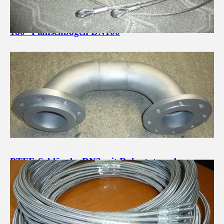
180° Flanschbogen DN100
PTFE-Schläuche DN3 mit Rohrstutzen 4mm