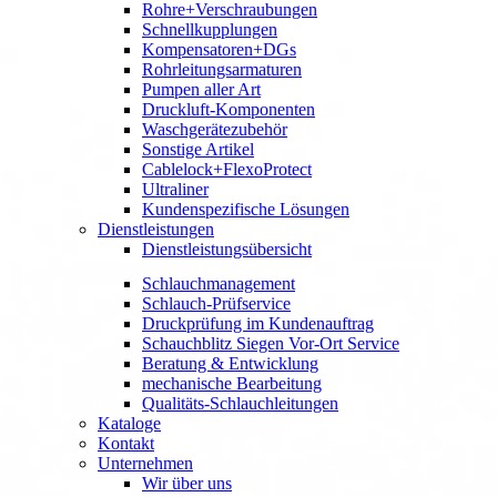
Rohre+Verschraubungen
Schnellkupplungen
Kompensatoren+DGs
Rohrleitungsarmaturen
Pumpen aller Art
Druckluft-Komponenten
Waschgerätezubehör
Sonstige Artikel
Cablelock+FlexoProtect
Ultraliner
Kundenspezifische Lösungen
Dienstleistungen
Dienstleistungsübersicht
Schlauchmanagement
Schlauch-Prüfservice
Druckprüfung im Kundenauftrag
Schauchblitz Siegen Vor-Ort Service
Beratung & Entwicklung
mechanische Bearbeitung
Qualitäts-Schlauchleitungen
Kataloge
Kontakt
Unternehmen
Wir über uns