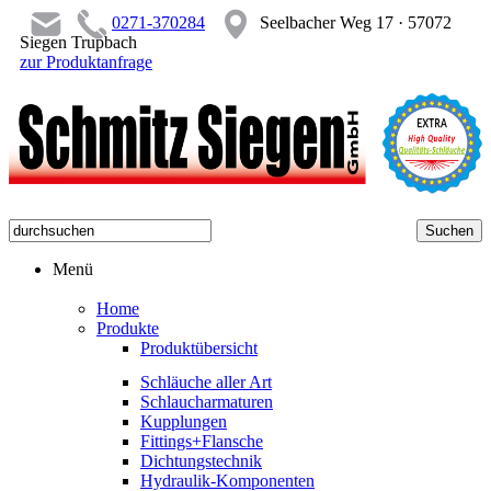
0271-370284
Seelbacher Weg 17 · 57072
Siegen Trupbach
zur Produktanfrage
Menü
Home
Produkte
Produktübersicht
Schläuche aller Art
Schlaucharmaturen
Kupplungen
Fittings+Flansche
Dichtungstechnik
Hydraulik-Komponenten