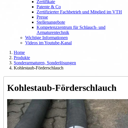
Zertifikate
Patente & Co
Zertifizierter Fachbetrieb und Mitglied im VTH
Presse
Stellenangebote
Kompetenzzentrum für Schlauch- und
Armaturentechnik
Wichtige Informationen
Videos im Youtube-Kanal
Home
Produkte
Sonderarmaturen, Sonderlösungen
Kohlestaub-Förderschlauch
Kohlestaub-Förderschlauch