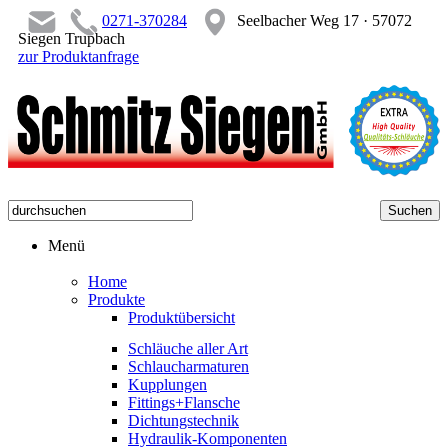
0271-370284
Seelbacher Weg 17 · 57072
Siegen Trupbach
zur Produktanfrage
Menü
Home
Produkte
Produktübersicht
Schläuche aller Art
Schlaucharmaturen
Kupplungen
Fittings+Flansche
Dichtungstechnik
Hydraulik-Komponenten