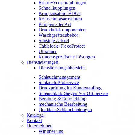
Rohre+Verschraubungen
Schnellkupplungen
Kompensatoren+DGs
Rohrleitungsarmaturen
Pumpen aller Art
Druckluft-Komponenten
Waschgerätezubehör
Sonstige Artikel
Cablelock+FlexoProtect
Ultraliner
Kundenspezifische Lösungen
Dienstleistungen
Dienstleistungsübersicht
Schlauchmanagement
Schlauch-Prüfservice
Druckprüfung im Kundenauftrag
Schauchblitz Siegen Vor-Ort Service
Beratung & Entwicklung
mechanische Bearbeitung
Qualitäts-Schlauchleitungen
Kataloge
Kontakt
Unternehmen
Wir über uns