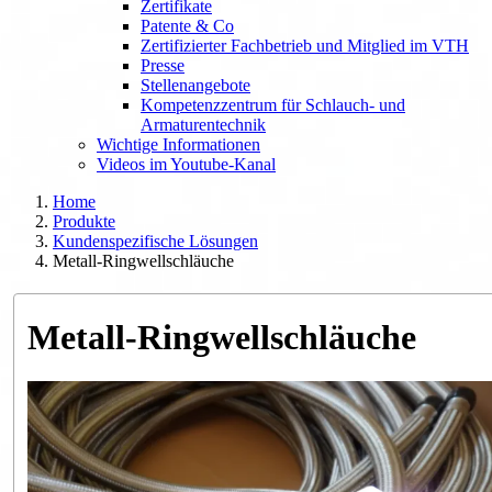
Zertifikate
Patente & Co
Zertifizierter Fachbetrieb und Mitglied im VTH
Presse
Stellenangebote
Kompetenzzentrum für Schlauch- und
Armaturentechnik
Wichtige Informationen
Videos im Youtube-Kanal
Home
Produkte
Kundenspezifische Lösungen
Metall-Ringwellschläuche
Metall-Ringwellschläuche