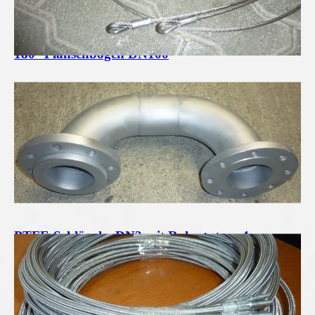
180° Flanschbogen DN100
PTFE-Schläuche DN3 mit Rohrstutzen 4mm