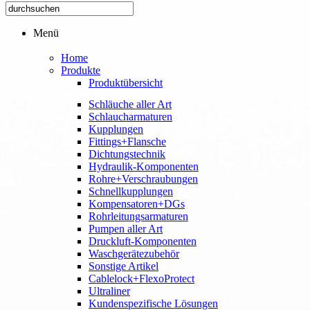
Menü
Home
Produkte
Produktübersicht
Schläuche aller Art
Schlaucharmaturen
Kupplungen
Fittings+Flansche
Dichtungstechnik
Hydraulik-Komponenten
Rohre+Verschraubungen
Schnellkupplungen
Kompensatoren+DGs
Rohrleitungsarmaturen
Pumpen aller Art
Druckluft-Komponenten
Waschgerätezubehör
Sonstige Artikel
Cablelock+FlexoProtect
Ultraliner
Kundenspezifische Lösungen