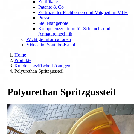
Zertifikate
Patente & Co
Zertifizierter Fachbetrieb und Mitglied im VTH
Presse
Stellenangebote
Kompetenzzentrum für Schlauch- und
Armaturentechnik
Wichtige Informationen
Videos im Youtube-Kanal
Home
Produkte
Kundenspezifische Lösungen
Polyurethan Spritzgussteil
Polyurethan Spritzgussteil