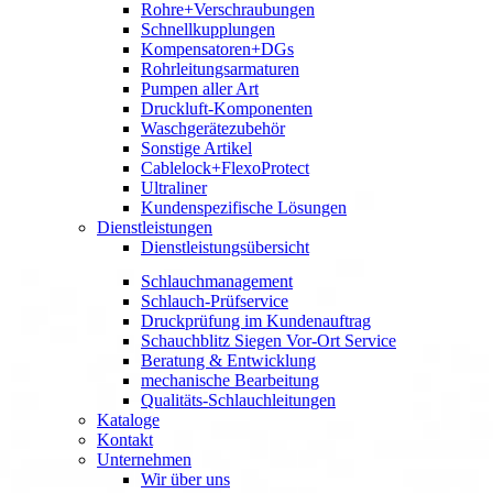
Rohre+Verschraubungen
Schnellkupplungen
Kompensatoren+DGs
Rohrleitungsarmaturen
Pumpen aller Art
Druckluft-Komponenten
Waschgerätezubehör
Sonstige Artikel
Cablelock+FlexoProtect
Ultraliner
Kundenspezifische Lösungen
Dienstleistungen
Dienstleistungsübersicht
Schlauchmanagement
Schlauch-Prüfservice
Druckprüfung im Kundenauftrag
Schauchblitz Siegen Vor-Ort Service
Beratung & Entwicklung
mechanische Bearbeitung
Qualitäts-Schlauchleitungen
Kataloge
Kontakt
Unternehmen
Wir über uns