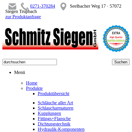
0271-370284
Seelbacher Weg 17 · 57072
Siegen Trupbach
zur Produktanfrage
Menü
Home
Produkte
Produktübersicht
Schläuche aller Art
Schlaucharmaturen
Kupplungen
Fittings+Flansche
Dichtungstechnik
Hydraulik-Komponenten