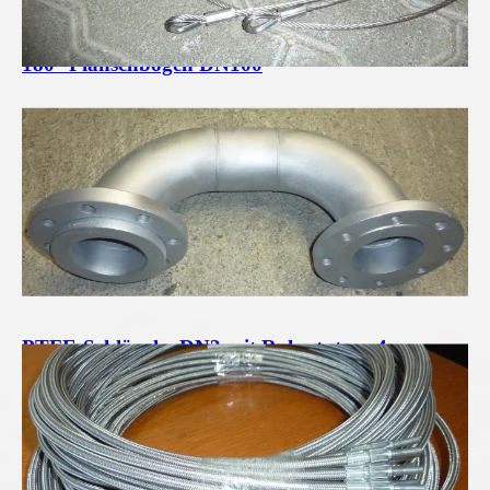
180° Flanschbogen DN100
PTFE-Schläuche DN3 mit Rohrstutzen 4mm