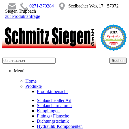
0271-370284
Seelbacher Weg 17 · 57072
Siegen Trupbach
zur Produktanfrage
Menü
Home
Produkte
Produktübersicht
Schläuche aller Art
Schlaucharmaturen
Kupplungen
Fittings+Flansche
Dichtungstechnik
Hydraulik-Komponenten