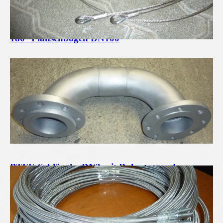
180° Flanschbogen DN100
PTFE-Schläuche DN3 mit Rohrstutzen 4mm