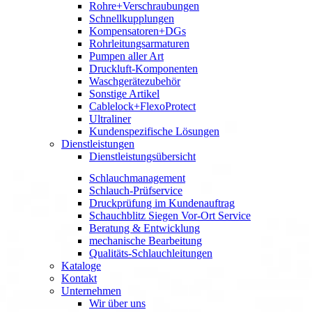
Rohre+Verschraubungen
Schnellkupplungen
Kompensatoren+DGs
Rohrleitungsarmaturen
Pumpen aller Art
Druckluft-Komponenten
Waschgerätezubehör
Sonstige Artikel
Cablelock+FlexoProtect
Ultraliner
Kundenspezifische Lösungen
Dienstleistungen
Dienstleistungsübersicht
Schlauchmanagement
Schlauch-Prüfservice
Druckprüfung im Kundenauftrag
Schauchblitz Siegen Vor-Ort Service
Beratung & Entwicklung
mechanische Bearbeitung
Qualitäts-Schlauchleitungen
Kataloge
Kontakt
Unternehmen
Wir über uns