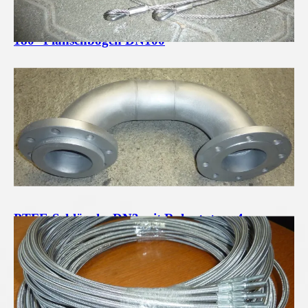
180° Flanschbogen DN100
PTFE-Schläuche DN3 mit Rohrstutzen 4mm