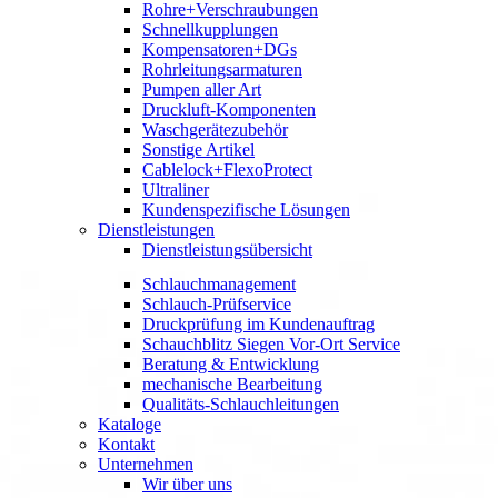
Rohre+Verschraubungen
Schnellkupplungen
Kompensatoren+DGs
Rohrleitungsarmaturen
Pumpen aller Art
Druckluft-Komponenten
Waschgerätezubehör
Sonstige Artikel
Cablelock+FlexoProtect
Ultraliner
Kundenspezifische Lösungen
Dienstleistungen
Dienstleistungsübersicht
Schlauchmanagement
Schlauch-Prüfservice
Druckprüfung im Kundenauftrag
Schauchblitz Siegen Vor-Ort Service
Beratung & Entwicklung
mechanische Bearbeitung
Qualitäts-Schlauchleitungen
Kataloge
Kontakt
Unternehmen
Wir über uns