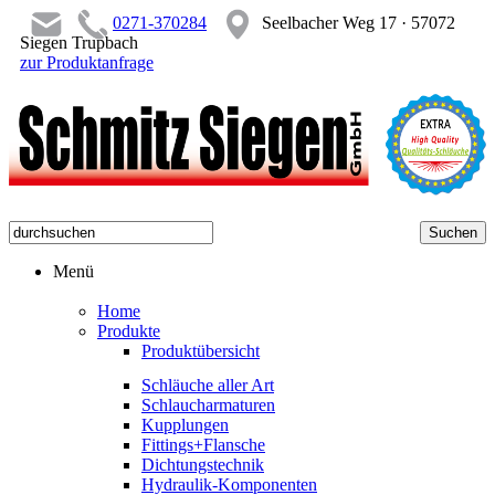
0271-370284
Seelbacher Weg 17 · 57072
Siegen Trupbach
zur Produktanfrage
Menü
Home
Produkte
Produktübersicht
Schläuche aller Art
Schlaucharmaturen
Kupplungen
Fittings+Flansche
Dichtungstechnik
Hydraulik-Komponenten