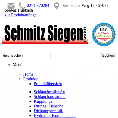
0271-370284
Seelbacher Weg 17 · 57072
Siegen Trupbach
zur Produktanfrage
Menü
Home
Produkte
Produktübersicht
Schläuche aller Art
Schlaucharmaturen
Kupplungen
Fittings+Flansche
Dichtungstechnik
Hydraulik-Komponenten