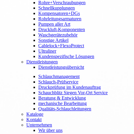
Rohre+Verschraubungen
Schnellkupplungen
Kompensatoren+DGs
Rohrleitungsarmaturen
Pumpen aller Art
Druckluft-Komponenten
Waschgerätezubehör
Sonstige Artikel
Cablelock+FlexoProtect
Ultraliner
Kundenspezifische Lösungen
Dienstleistungen
Dienstleistungsübersicht
Schlauchmanagement
Schlauch-Prüfservice
Druckprüfung im Kundenauftrag
Schauchblitz Siegen Vor-Ort Service
Beratung & Entwicklung
mechanische Bearbeitung
Qualitäts-Schlauchleitungen
Kataloge
Kontakt
Unternehmen
Wir über uns