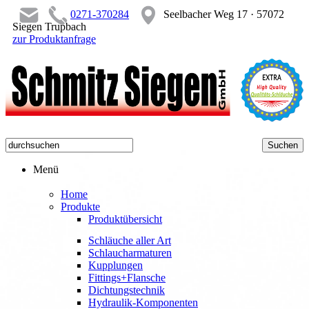
0271-370284
Seelbacher Weg 17 · 57072
Siegen Trupbach
zur Produktanfrage
Menü
Home
Produkte
Produktübersicht
Schläuche aller Art
Schlaucharmaturen
Kupplungen
Fittings+Flansche
Dichtungstechnik
Hydraulik-Komponenten