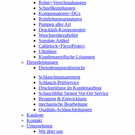
Rohre+Verschraubungen
Schnellkupplungen
Kompensatoren+DGs
Rohrleitungsarmaturen
Pumpen aller Art
Druckluft-Komponenten
Waschgerätezubehör
Sonstige Artikel
Cablelock+FlexoProtect
Ultraliner
Kundenspezifische Lösungen
Dienstleistungen
Dienstleistungsübersicht
Schlauchmanagement
Schlauch-Prüfservice
Druckprüfung im Kundenauftrag
Schauchblitz Siegen Vor-Ort Service
Beratung & Entwicklung
mechanische Bearbeitung
Qualitäts-Schlauchleitungen
Kataloge
Kontakt
Unternehmen
Wir über uns