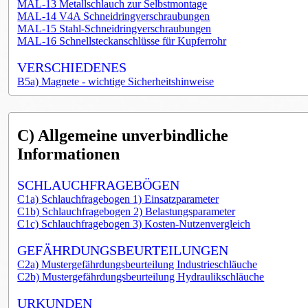
MAL-13 Metallschlauch zur Selbstmontage
MAL-14 V4A Schneidringverschraubungen
MAL-15 Stahl-Schneidringverschraubungen
MAL-16 Schnellsteckanschlüsse für Kupferrohr
VERSCHIEDENES
B5a) Magnete - wichtige Sicherheitshinweise
C) Allgemeine unverbindliche
Informationen
SCHLAUCHFRAGEBÖGEN
C1a) Schlauchfragebogen 1) Einsatzparameter
C1b) Schlauchfragebogen 2) Belastungsparameter
C1c) Schlauchfragebogen 3) Kosten-Nutzenvergleich
GEFÄHRDUNGSBEURTEILUNGEN
C2a) Mustergefährdungsbeurteilung Industrieschläuche
C2b) Mustergefährdungsbeurteilung Hydraulikschläuche
URKUNDEN