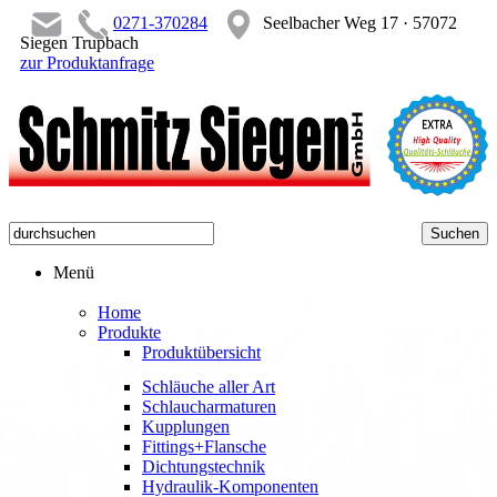
0271-370284
Seelbacher Weg 17 · 57072
Siegen Trupbach
zur Produktanfrage
Menü
Home
Produkte
Produktübersicht
Schläuche aller Art
Schlaucharmaturen
Kupplungen
Fittings+Flansche
Dichtungstechnik
Hydraulik-Komponenten