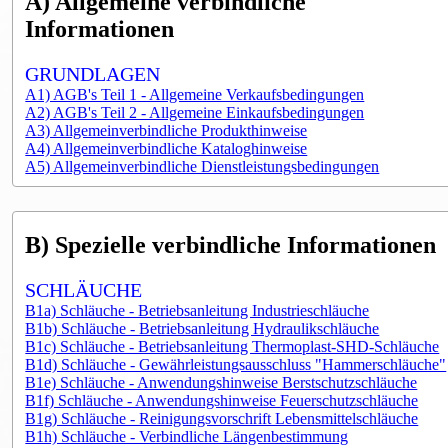
A) Allgemeine verbindliche
Informationen
GRUNDLAGEN
A1) AGB's Teil 1 - Allgemeine Verkaufsbedingungen
A2) AGB's Teil 2 - Allgemeine Einkaufsbedingungen
A3) Allgemeinverbindliche Produkthinweise
A4) Allgemeinverbindliche Kataloghinweise
A5) Allgemeinverbindliche Dienstleistungsbedingungen
B) Spezielle verbindliche Informationen
SCHLÄUCHE
B1a) Schläuche - Betriebsanleitung Industrieschläuche
B1b) Schläuche - Betriebsanleitung Hydraulikschläuche
B1c) Schläuche - Betriebsanleitung Thermoplast-SHD-Schläuche
B1d) Schläuche - Gewährleistungsausschluss "Hammerschläuche"
B1e) Schläuche - Anwendungshinweise Berstschutzschläuche
B1f) Schläuche - Anwendungshinweise Feuerschutzschläuche
B1g) Schläuche - Reinigungsvorschrift Lebensmittelschläuche
B1h) Schläuche - Verbindliche Längenbestimmung