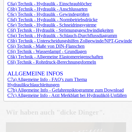
C6a) Technik - Hydraulik - Einschraublöcher
C6b) Technik - Hydraulik - Anschlussarten
C6c) Technik - Hydraulik - Gewindegrößen
C6d) Technik - Hydraulik - Normbetriebsdrücke
C6e) Technik - Hydraulik - Schneidringsysteme
C6f) Technik - Hydraulik - Strömungsgeschwindigkeiten
C6g) Technik - Hydraulik - Schlauch-Durchflussdiagramm
C6h) Technik - Unterscheidungshilfen Zollgewinde/NPT-Gewind
C6i) Technik - Maße von DIN-Flanschen
C6j) Technik - Wasserdampf - Grundlagen
C6k) Technik - Allgemeine Elastomereigenschaften
C6l) Technik - Rohrdruck-Berechnungsformeln
ALLGEMEINE INFOS
C7a) Allgemeine Info - FAQ's zum Thema
Hydraulikschlauchleitungen
C7b) Allgemeine Info - Gefahrenpiktogramme zum Download
C7c) Allgemeine Info - Arzt Merkblatt bei Hydrauliköl-Unfällen
Wir haben auch "dicke Dinger".