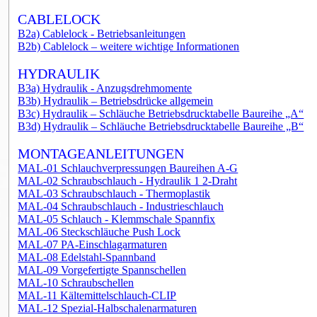
CABLELOCK
B2a) Cablelock - Betriebsanleitungen
B2b) Cablelock – weitere wichtige Informationen
HYDRAULIK
B3a) Hydraulik - Anzugsdrehmomente
B3b) Hydraulik – Betriebsdrücke allgemein
B3c) Hydraulik – Schläuche Betriebsdrucktabelle Baureihe „A“
B3d) Hydraulik – Schläuche Betriebsdrucktabelle Baureihe „B“
MONTAGEANLEITUNGEN
MAL-01 Schlauchverpressungen Baureihen A-G
MAL-02 Schraubschlauch - Hydraulik 1 2-Draht
MAL-03 Schraubschlauch - Thermoplastik
MAL-04 Schraubschlauch - Industrieschlauch
MAL-05 Schlauch - Klemmschale Spannfix
MAL-06 Steckschläuche Push Lock
MAL-07 PA-Einschlagarmaturen
MAL-08 Edelstahl-Spannband
MAL-09 Vorgefertigte Spannschellen
MAL-10 Schraubschellen
MAL-11 Kältemittelschlauch-CLIP
MAL-12 Spezial-Halbschalenarmaturen