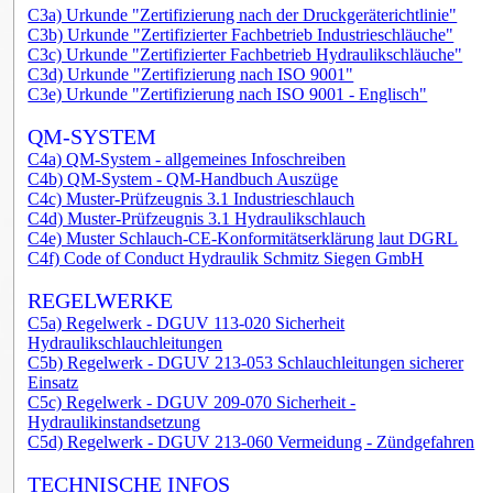
C3a) Urkunde "Zertifizierung nach der Druckgeräterichtlinie"
C3b) Urkunde "Zertifizierter Fachbetrieb Industrieschläuche"
C3c) Urkunde "Zertifizierter Fachbetrieb Hydraulikschläuche"
C3d) Urkunde "Zertifizierung nach ISO 9001"
C3e) Urkunde "Zertifizierung nach ISO 9001 - Englisch"
QM-SYSTEM
C4a) QM-System - allgemeines Infoschreiben
C4b) QM-System - QM-Handbuch Auszüge
C4c) Muster-Prüfzeugnis 3.1 Industrieschlauch
C4d) Muster-Prüfzeugnis 3.1 Hydraulikschlauch
C4e) Muster Schlauch-CE-Konformitätserklärung laut DGRL
C4f) Code of Conduct Hydraulik Schmitz Siegen GmbH
REGELWERKE
C5a) Regelwerk - DGUV 113-020 Sicherheit
Hydraulikschlauchleitungen
C5b) Regelwerk - DGUV 213-053 Schlauchleitungen sicherer
Einsatz
C5c) Regelwerk - DGUV 209-070 Sicherheit -
Hydraulikinstandsetzung
C5d) Regelwerk - DGUV 213-060 Vermeidung - Zündgefahren
TECHNISCHE INFOS