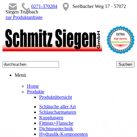
0271-370284
Seelbacher Weg 17 · 57072
Siegen Trupbach
zur Produktanfrage
Menü
Home
Produkte
Produktübersicht
Schläuche aller Art
Schlaucharmaturen
Kupplungen
Fittings+Flansche
Dichtungstechnik
Hydraulik-Komponenten