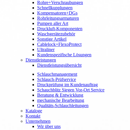
Rohre+Verschraubungen
Schnellkupplungen
Kompensatoren+DGs
Rohrleitungsarmaturen
Pumpen aller Art
Druckluft-Komponenten
Waschgerätezubehör
Sonstige Artikel
Cablelock+FlexoProtect
Ultraliner
Kundenspezifische Lösungen
Dienstleistungen
Dienstleistungsübersicht
Schlauchmanagement
Schlauch-Prüfservice
Druckprüfung im Kundenauftrag
Schauchblitz Siegen Vor-Ort Service
Beratung & Entwicklung
mechanische Bearbeitung
Qualitäts-Schlauchleitungen
Kataloge
Kontakt
Unternehmen
Wir über uns