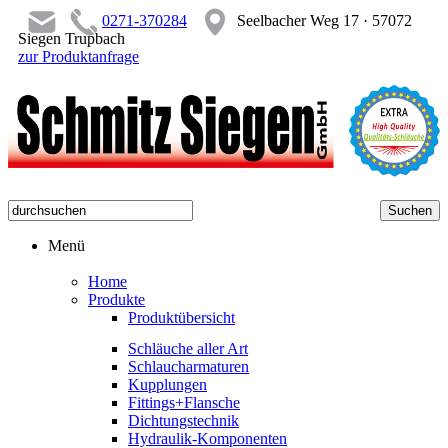
0271-370284
Seelbacher Weg 17 · 57072
Siegen Trupbach
zur Produktanfrage
Menü
Home
Produkte
Produktübersicht
Schläuche aller Art
Schlaucharmaturen
Kupplungen
Fittings+Flansche
Dichtungstechnik
Hydraulik-Komponenten