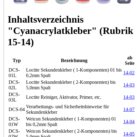
Inhaltsverzeichnis
"Cyanacrylatkleber" (Rubrik
15-14)
ab
Typ
Bezeichnung
Seite
DCS-
Loctite Sekundenkleber ( 1-Komponenten) 01 bis
14-02
01L
0,2mm Spalt
DCS-
Loctite Sekundenkleber ( 2-Komponenten) bis
14-03
02L
5,0mm Spalt
DCS-
Loctite Reiniger, Aktivator, Primer, etc.
14-03
03L
Verarbeitungs- und Sicherheitshinweise für
DCS-04
14-07
Sekundenkleber
DCS-
Weicon Sekundenkleber ( 1-Komponenten) 01
14-04
01W
bis 0,2mm Spalt
DCS-
Weicon Sekundenkleber ( 2-Komponenten) bis
14-05
02W
5,0mm Spalt