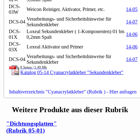
DCS-
Weicon Reiniger, Aktivator, Primer, etc.
14-05
03W
Verarbeitungs- und Sicherheitshinweise für
DCS-04
14-07
Sekundenkleber
DCS-
Loxeal Sekundenkleber ( 1-Komponenten) 01 bis
14-06
01X
0,2mm Spalt
DCS-
Loxeal Aktivator und Primer
14-06
03X
Verarbeitungs- und Sicherheitshinweise für
DCS-04
14-07
Sekundenkleber
8 Seiten | 1.49 Mb
Katalog 05-14 Cyanacrylatkleber "Sekundenkleber"
Inhaltsverzeichnis "Cyanacrylatkleber" (Rubrik ) - Hier anfragen
Weitere Produkte aus dieser Rubrik
"Dichtungsplatten"
(Rubrik 05-01)