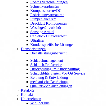
Rohre+Verschraubungen
Schnellkupplungen
Kompensatoren+DGs
Rohrleitungsarmaturen
Pumpen aller Art
Druckluft-Komponenten
Waschgerätezubehör
Sonstige Artikel
Cablelock+FlexoProtect
Ultraliner
Kundenspezifische Lösungen
Dienstleistungen
Dienstleistungsübersicht
Schlauchmanagement
Schlauch-Prüfservice
Druckprüfung im Kundenauftrag
Schauchblitz Siegen Vor-Ort Service
Beratung & Entwicklung
mechanische Bearbeitung
Qualitäts-Schlauchleitungen
Kataloge
Kontakt
Unternehmen
Wir über uns