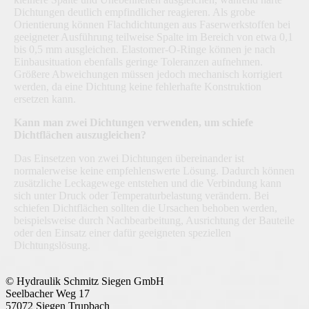
Dichtungen deutlich empfindlicher reagieren. Als grobe
Orientierung können Flachdichtungen aus Faserwerkstoffen bei
geeigneter Ausführung teilweise Spalte im Bereich von etwa 0,1
bis 0,5 mm ausgleichen. Elastomer-O-Ringe können je nach
Einbausituation ebenfalls geringe Toleranzen aufnehmen.
Größere Abweichungen müssen jedoch mechanisch korrigiert
werden, da eine Dichtung keine fehlerhafte Konstruktion
ersetzen kann.
Kann man zwei Dichtungen verwenden, um schiefe
Dichtflächen auszugleichen?
Das Einsetzen von zwei Dichtungen übereinander ist
normalerweise keine empfehlenswerte Lösung. Dadurch können
zusätzliche Leckagewege entstehen und die Verbindung kann
sich unter Druck oder Temperaturbelastung verändern. Bei
schiefen Dichtflächen sollten die Ursachen behoben werden,
beispielsweise durch Nachbearbeitung, Ausrichtung der Bauteile
oder den Einsatz einer dafür geeigneten speziellen
Dichtungslösung.
© Hydraulik Schmitz Siegen GmbH
Seelbacher Weg 17
57072 Siegen Trupbach